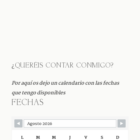
¿QUERÉIS CONTAR CONMIGO?
Por aquí os dejo
un calendario
con las fechas
que t
engo disponibles
FECHAS
L
M
M
J
V
S
D