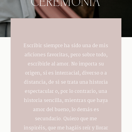
CEREMONIA
Escribir siempre ha sido una de mis
aficiones favoritas, pero sobre todo,
escribirle al amor. No importa su
origen, si es interracial, diverso o a
distancia, de si se trata una historia
espectacular o, por lo contrario, una
historia sencilla, mientras que haya
amor del bueno, lo demás es
secundario. Quiero que me
inspiréis, que me hagáis reír y llorar