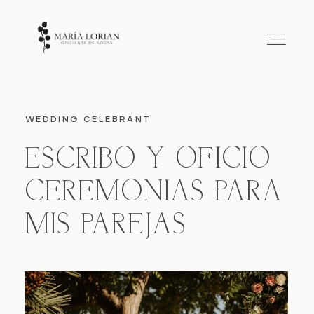
HOME
WEDDING CELEBRANT
ESCRIBO Y OFICIO
SOBRE MÍ
CEREMONIAS PARA
CEREMONIAS
MIS PAREJAS
TARIFAS
CONTACTO