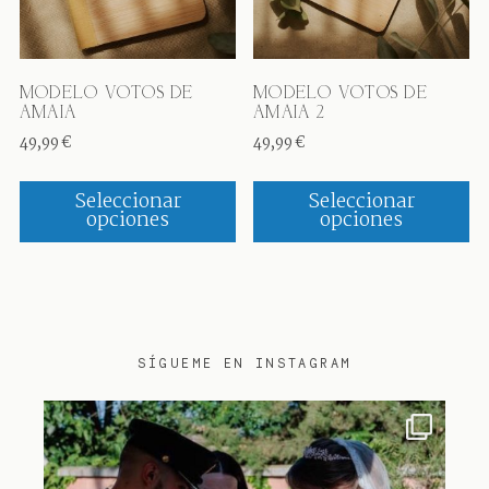
MODELO VOTOS DE
MODELO VOTOS DE
AMAIA
AMAIA 2
49,99
€
49,99
€
Este
Es
producto
pr
Seleccionar
Seleccionar
opciones
opciones
tiene
ti
múltiples
mú
variantes.
va
Las
La
opciones
op
se
se
SÍGUEME EN INSTAGRAM
pueden
p
elegir
el
lorian.oficiantes
en
e
la
la
página
pá